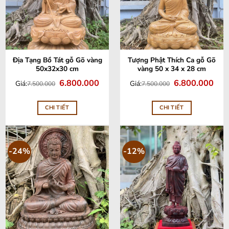
Địa Tạng Bồ Tát gỗ Gõ vàng
Tượng Phật Thích Ca gỗ Gõ
50x32x30 cm
vàng 50 x 34 x 28 cm
Giá
Giá
Giá
Giá
6.800.000
6.800.000
Giá:
Giá:
7.500.000
7.500.000
gốc
hiện
gốc
hiện
là:
tại
là:
tại
7.500.000.
là:
7.500.000.
là:
6.800.000.
6.80
CHI TIẾT
CHI TIẾT
-24%
-12%