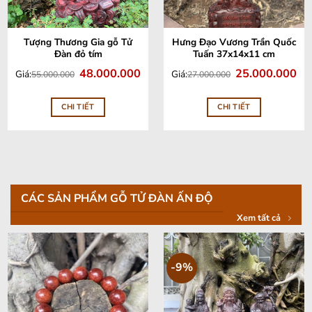
Tượng Thương Gia gỗ Tử
Hưng Đạo Vương Trần Quốc
Đàn đỏ tím
Tuấn 37x14x11 cm
Giá
Giá
Giá
Giá
48.000.000
25.000.000
Giá:
Giá:
55.000.000
27.000.000
gốc
hiện
gốc
hiệ
là:
tại
là:
tại
55.000.000.
là:
27.000.000.
là:
48.000.000.
25.
CHI TIẾT
CHI TIẾT
CÁC SẢN PHẨM GỖ TỬ ĐÀN ẤN ĐỘ
Xem tất cả
-9%