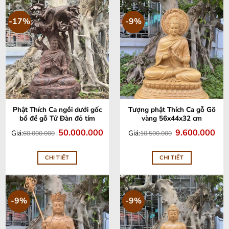
-17%
-9%
Phật Thích Ca ngồi dưới gốc
Tượng phật Thích Ca gỗ Gõ
bồ đề gỗ Tử Đàn đỏ tím
vàng 56x44x32 cm
Giá
Giá
Giá
Giá
50.000.000
9.600.000
Giá:
Giá:
60.000.000
10.500.000
gốc
hiện
gốc
hiện
là:
tại
là:
tại
60.000.000.
là:
10.500.000.
là:
50.000.000.
9.60
CHI TIẾT
CHI TIẾT
-9%
-9%