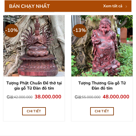
BÁN CHẠY NHẤT
Xem tất cả
-10%
-13%
Tượng Phật Chuẩn Đề thờ tại
Tượng Thương Gia gỗ Tử
gia gỗ Tử Đàn đỏ tím
Đàn đỏ tím
Giá
Giá
Giá
Giá
38.000.000
48.000.000
Giá:
Giá:
42.000.000
55.000.000
gốc
hiện
gốc
hiệ
là:
tại
là:
tại
42.000.000.
là:
55.000.000.
là:
38.000.000.
48.
CHI TIẾT
CHI TIẾT