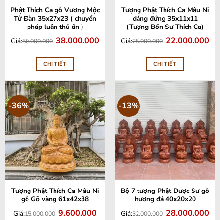
Phật Thích Ca gỗ Vương Mộc
Tượng Phật Thích Ca Mâu Ni
Tử Đàn 35x27x23 ( chuyển
dáng đứng 35x11x11
pháp luân thủ ấn )
(Tượng Bổn Sư Thích Ca)
Giá
Giá
Giá
Giá
38.000.000
22.000.000
Giá:
Giá:
50.000.000
25.000.000
gốc
hiện
gốc
hiệ
là:
tại
là:
tại
50.000.000.
là:
25.000.000.
là:
38.000.000.
22.
CHI TIẾT
CHI TIẾT
-36%
-13%
Tượng Phật Thích Ca Mâu Ni
Bộ 7 tượng Phật Dược Sư gỗ
gỗ Gõ vàng 61x42x38
hương đá 40x20x20
Giá
Giá
Giá
Giá
9.600.000
28.000.000
Giá:
Giá:
15.000.000
32.000.000
gốc
hiện
gốc
hiệ