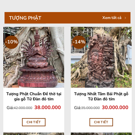
TƯỢNG PHẬT
Xem tất cả
-10%
-14%
Tượng Phật Chuẩn Đề thờ tại
Tượng Nhất Tâm Bái Phật gỗ
gia gỗ Tử Đàn đỏ tím
Tử Đàn đỏ tím
Giá
Giá
Giá
Giá
38.000.000
30.000.000
Giá:
Giá:
42.000.000
35.000.000
gốc
hiện
gốc
hiệ
là:
tại
là:
tại
42.000.000.
là:
35.000.000.
là:
38.000.000.
30.
CHI TIẾT
CHI TIẾT