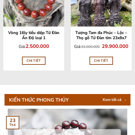
Vòng 16ly tiểu diệp Tử Đàn
Tượng Tam đa Phúc – Lộc –
Ấn Độ loại 1
Thọ gỗ Tử Đàn tím 23x8x7
Giá
Giá
2.500.000
29.900.000
Giá:
Giá:
33.000.000
gốc
hiệ
là:
tại
33.000.000.
là:
29.
CHI TIẾT
CHI TIẾT
KIẾN THỨC PHONG THỦY
Xem tất cả
23
Th4