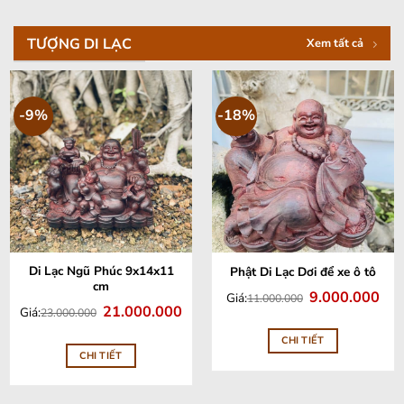
TƯỢNG DI LẠC
Xem tất cả
-9%
-18%
Di Lạc Ngũ Phúc 9x14x11
Phật Di Lạc Dơi để xe ô tô
cm
Giá
Giá
9.000.000
Giá:
11.000.000
gốc
hiện
Giá
Giá
21.000.000
Giá:
23.000.000
là:
tại
gốc
hiện
11.000.000.
là:
là:
tại
9.00
CHI TIẾT
23.000.000.
là:
21.000.000.
CHI TIẾT