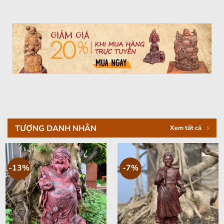
TƯỢNG DANH NHÂN
Xem tất cả
-13%
-7%