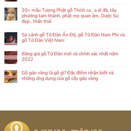
có
bình
luận
20+ mẫu Tượng Phật gỗ Thích ca , a di đà, tây
ở
phương tam thánh, phật mẹ quan âm, Dược Sư
Bảng
giá
đẹp , thần thái
gỗ
Tử
Không
Đàn
có
So sánh gỗ Tử Đàn Ấn Độ, gỗ Tử Đàn Nam Phi và
mới
bình
nhất
luận
gỗ Tử Đàn Việt Nam
ở
năm
20+
2025
Không
mẫu
có
Bảng giá gỗ Tử Đàn mới và chính xác nhất năm
Tượng
bình
Phật
luận
2022
gỗ
ở
Thích
So
Không
ca
sánh
có
Gỗ gáo vàng là gỗ gì? Đặc điểm nhận biết và
,
gỗ
bình
a
Tử
luận
những ứng dụng của gỗ cây gáo vàng
di
Đàn
ở
đà,
Ấn
Bảng
Không
tây
Độ,
giá
có
phương
gỗ
gỗ
bình
tam
Tử
Tử
luận
thánh,
Đàn
Đàn
ở
phật
Nam
mới
Gỗ
mẹ
Phi
và
gáo
quan
và
chính
vàng
âm,
gỗ
xác
là
Dược
Tử
nhất
gỗ
Sư
Đàn
năm
gì?
đẹp
Việt
2022
Đặc
,
Nam
điểm