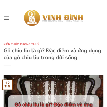
Skip
to
content
KIẾN THỨC PHONG THUỶ
Gỗ chiu liu là gì? Đặc điểm và ứng dụng
của gỗ chiu liu trong đời sống
12
Th5