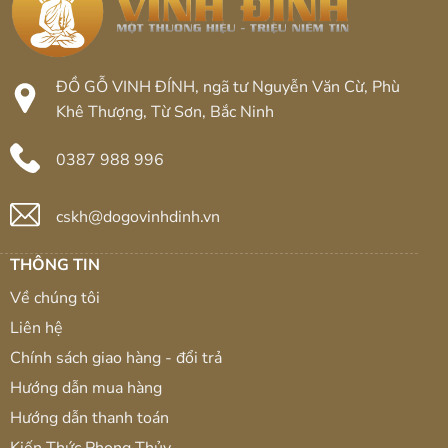
thần
nhận
thái
biết
và
những
ứng
dụng
ĐỒ GỖ VINH ĐÍNH, ngã tư Nguyễn Văn Cừ, Phù
của
gỗ
Khê Thượng, Từ Sơn, Bắc Ninh
cây
gáo
vàng
0387 988 996
cskh@dogovinhdinh.vn
THÔNG TIN
Về chúng tôi
Liên hệ
Chính sách giao hàng - đổi trả
Hướng dẫn mua hàng
Hướng dẫn thanh toán
Kiến Thức Phong Thủy