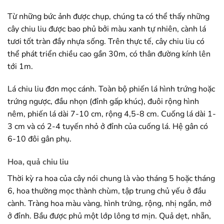
Từ những bức ảnh được chụp, chúng ta có thể thấy những
cây chiu liu được bao phủ bởi màu xanh tự nhiên, cành lá
tươi tốt tràn đầy nhựa sống. Trên thực tế, cây chiu liu có
thể phát triển chiều cao gần 30m, có thân đường kính lên
tới 1m.
Lá chiu liu đơn mọc cánh. Toàn bộ phiến lá hình trứng hoặc
trứng ngược, đầu nhọn (đỉnh gấp khúc), đuôi rộng hình
nêm, phiến lá dài 7-10 cm, rộng 4,5-8 cm. Cuống lá dài 1-
3 cm và có 2-4 tuyến nhỏ ở đỉnh của cuống lá. Hệ gân có
6-10 đôi gân phụ.
Hoa, quả chiu liu
Thời kỳ ra hoa của cây nói chung là vào tháng 5 hoặc tháng
6, hoa thường mọc thành chùm, tập trung chủ yếu ở đầu
cành. Tràng hoa màu vàng, hình trứng, rộng, nhị ngắn, mở
ở đỉnh. Bầu được phủ một lớp lông tơ mịn. Quả dẹt, nhẵn,