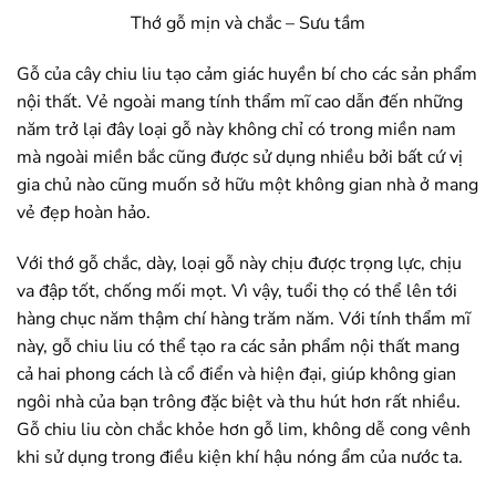
Thớ gỗ mịn và chắc – Sưu tầm
Gỗ của cây chiu liu tạo cảm giác huyền bí cho các sản phẩm
nội thất. Vẻ ngoài mang tính thẩm mĩ cao dẫn đến những
năm trở lại đây loại gỗ này không chỉ có trong miền nam
mà ngoài miền bắc cũng được sử dụng nhiều bởi bất cứ vị
gia chủ nào cũng muốn sở hữu một không gian nhà ở mang
vẻ đẹp hoàn hảo.
Với thớ gỗ chắc, dày, loại gỗ này chịu được trọng lực, chịu
va đập tốt, chống mối mọt. Vì vậy, tuổi thọ có thể lên tới
hàng chục năm thậm chí hàng trăm năm. Với tính thẩm mĩ
này, gỗ chiu liu có thể tạo ra các sản phẩm nội thất mang
cả hai phong cách là cổ điển và hiện đại, giúp không gian
ngôi nhà của bạn trông đặc biệt và thu hút hơn rất nhiều.
Gỗ chiu liu còn chắc khỏe hơn gỗ lim, không dễ cong vênh
khi sử dụng trong điều kiện khí hậu nóng ẩm của nước ta.