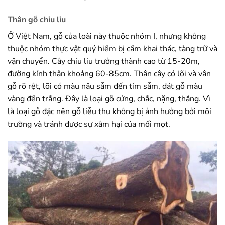
Thân gỗ chiu liu
Ở Việt Nam, gỗ của loài này thuộc nhóm I, nhưng không
thuộc nhóm thực vật quý hiếm bị cấm khai thác, tàng trữ và
vận chuyển. Cây chiu liu trưởng thành cao từ 15-20m,
đường kính thân khoảng 60-85cm. Thân cây có lõi và vân
gỗ rõ rệt, lõi có màu nâu sẫm đến tím sẫm, dát gỗ màu
vàng đến trắng. Đây là loại gỗ cứng, chắc, nặng, thẳng. Vì
là loại gỗ đặc nên gỗ liễu thu không bị ảnh hưởng bởi môi
trường và tránh được sự xâm hại của mối mọt.