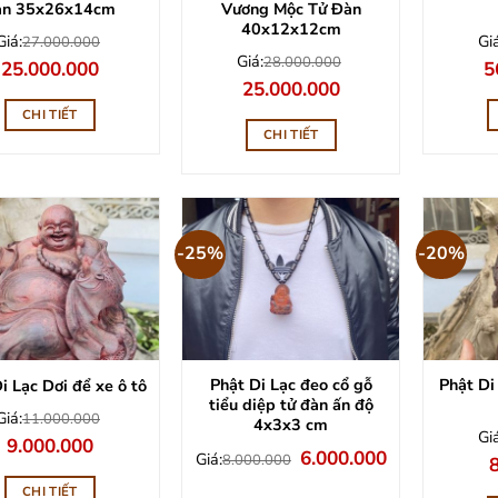
Vương Mộc Tử Đàn
àn 35x26x14cm
40x12x12cm
Giá
Giá:
27.000.000
Giá:
28.000.000
Gi
Giá
Giá
5
25.000.000
g
gốc
hiện
Giá
Giá
25.000.000
là
là:
tại
gốc
hiện
7
27.000.000.
là:
CHI TIẾT
là:
tại
25.000.000.
28.000.000.
là:
CHI TIẾT
25.000.000.
-25%
-20%
Phật Di Lạc đeo cổ gỗ
Phật Di
i Lạc Dơi để xe ô tô
tiểu diệp tử đàn ấn độ
Giá:
11.000.000
4x3x3 cm
Giá
Giá
Giá
9.000.000
Giá
Giá
6.000.000
gốc
hiện
Giá:
8.000.000
G
gốc
hiện
là:
tại
g
là:
tại
11.000.000.
là:
CHI TIẾT
l