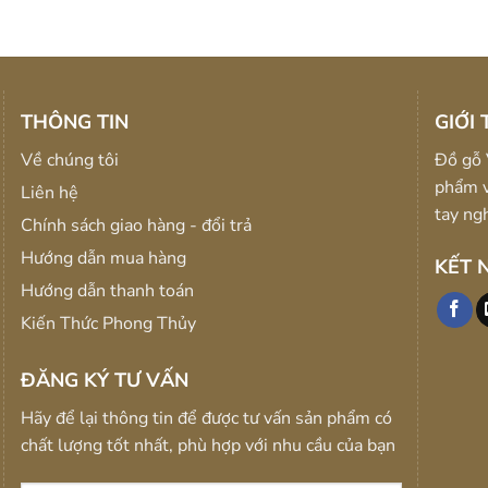
343fcd9/3425697a226ff79ab767d784e1caa524
THÔNG TIN
GIỚI 
Về chúng tôi
Đồ gỗ 
phẩm v
Liên hệ
tay ng
Chính sách giao hàng - đổi trả
Hướng dẫn mua hàng
KẾT 
Hướng dẫn thanh toán
Kiến Thức Phong Thủy
ĐĂNG KÝ TƯ VẤN
Hãy để lại thông tin để được tư vấn sản phẩm có
chất lượng tốt nhất, phù hợp với nhu cầu của bạn