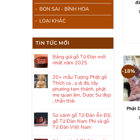
đ
BON SAI - BÌNH HOA
LOẠI KHÁC
TIN TỨC MỚI
Bảng giá gỗ Tử Đàn mới
nhất năm 2025
Không
-18%
có
20+ mẫu Tượng Phật gỗ
bình
luận
Thích ca , a di đà, tây
ở
phương tam thánh, phật
Bảng
giá
mẹ quan âm, Dược Sư đẹp
gỗ
, thần thái
Tử
Đàn
Phật D
Không
mới
có
nhất
So sánh gỗ Tử Đàn Ấn Độ,
bình
năm
luận
gỗ Tử Đàn Nam Phi và gỗ
2025
ở
Tử Đàn Việt Nam
20+
mẫu
Không
Tượng
có
Phật