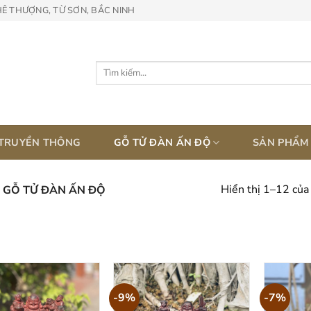
HÊ THƯỢNG, TỪ SƠN, BẮC NINH
Tìm
kiếm:
 TRUYỀN THÔNG
GỖ TỬ ĐÀN ẤN ĐỘ
SẢN PHẨM
Hiển thị 1–12 của
GỖ TỬ ĐÀN ẤN ĐỘ
TƯỢNG GỖ TỬ ĐÀN
-9%
-7%