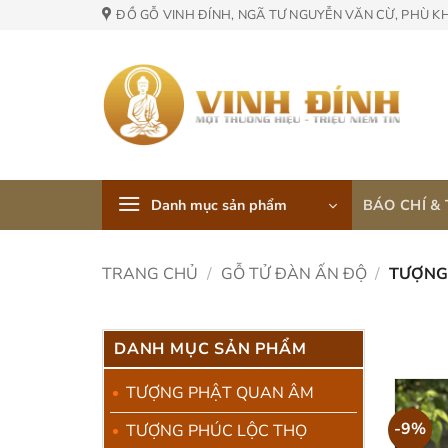
Skip
ĐỒ GỖ VINH ĐÍNH, NGÃ TƯ NGUYỄN VĂN CỪ, PHÙ K
to
content
Danh mục sản phẩm
BÁO CHÍ &
TRANG CHỦ
/
GỖ TỬ ĐÀN ẤN ĐỘ
/
TƯỢNG 
DANH MỤC SẢN PHẨM
TƯỢNG PHẬT QUAN ÂM
-9%
TƯỢNG PHÚC LỘC THỌ