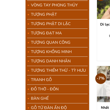
VÒNG TAY PHONG THỦY
TƯỢNG PHẬT
TƯỢNG PHẬT DI LẶC
Di lạ
TƯỢNG ĐẠT MA
TƯỢNG QUAN CÔNG
TƯỢNG KHỔNG MINH
TƯỢNG DANH NHÂN
TƯỢNG THIỀM THỪ - TỲ HƯU
-7%
TRANH GỖ
ĐỒ THỜ - ĐÔN
BÀN GHẾ
Nhất 
GỖ TỬ ĐÀN ẤN ĐỘ