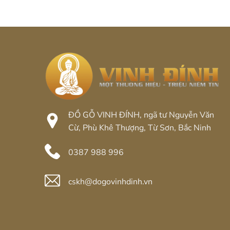
gáo
4e437
vàng
ĐỒ GỖ VINH ĐÍNH, ngã tư Nguyễn Văn
Cừ, Phù Khê Thượng, Từ Sơn, Bắc Ninh
0387 988 996
cskh@dogovinhdinh.vn