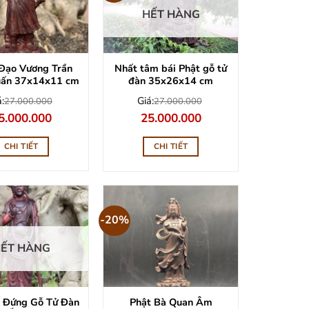
HẾT HÀNG
Đạo Vương Trần
Nhất tâm bái Phật gỗ tử
uấn 37x14x11 cm
đàn 35x26x14 cm
:
Giá:
27.000.000
27.000.000
á
Giá
Giá
Giá
5.000.000
25.000.000
ốc
hiện
gốc
hiện
:
tại
là:
tại
7.000.000.
là:
27.000.000.
là:
CHI TIẾT
CHI TIẾT
25.000.000.
25.000.000.
-20%
ẾT HÀNG
à Đứng Gỗ Tử Đàn
Phật Bà Quan Âm