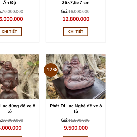
Ấn Độ
26×7,5×7 cm
:
Giá:
70.000.000
16.000.000
á
Giá
Giá
Giá
6.000.000
12.800.000
ốc
hiện
gốc
hiện
:
tại
là:
tại
0.000.000.
là:
16.000.000.
là:
CHI TIẾT
CHI TIẾT
56.000.000.
12.800.000.
-17%
 Lạc đứng để xe ô
Phật Di Lạc Nghê để xe ô
tô
tô
:
Giá:
10.000.000
11.500.000
iá
Giá
Giá
Giá
8.000.000
9.500.000
ốc
hiện
gốc
hiện
à:
tại
là:
tại