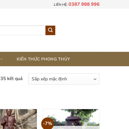
0387 988 996
LIÊN HỆ:
KIẾN THỨC PHONG THỦY
 35 kết quả
 ẤN ĐỘ
-7%