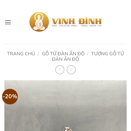
Skip
to
content
TRANG CHỦ
/
GỖ TỬ ĐÀN ẤN ĐỘ
/
TƯỢNG GỖ TỬ
ĐÀN ẤN ĐỘ
-20%