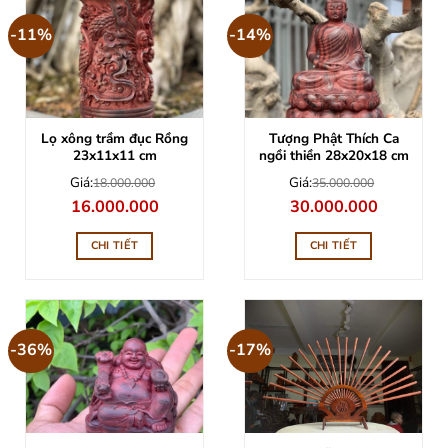
-11%
-14%
Lọ xông trầm đục Rồng
Tượng Phật Thích Ca
23x11x11 cm
ngồi thiền 28x20x18 cm
Giá:
Giá:
18.000.000
35.000.000
Giá
Giá
Giá
Giá
16.000.000
30.000.000
gốc
hiện
gốc
hiện
là:
tại
là:
tại
18.000.000.
là:
35.000.000.
là:
CHI TIẾT
CHI TIẾT
16.000.000.
30.000.000
-36%
-17%