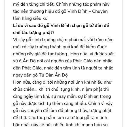
mỷ đến từng chi tiết. Chính những tác phẩm này
tạo nên thương hiệu đồ gỗ Vinh Đính – Chuyên
làm hàng siêu kĩ.
Lí do vì sao đồ gỗ Vinh Đính chọn gỗ tử đàn để
chế tác tượng phật?
Vì cây gỗ sinh trưởng chậm phải mất vài trăm năm
mới có cây trưởng thành.quá khó để kiếm được
những cây già để tạc tượng . Hơn nữa lại được xuất
xứ ở Ấn Độ nơi cội nguồn của Phật Giáo nên nhắc
đến Phật Giáo, nhắc đến tâm linh là người ta nhắc
ngay đến gỗ Tử Đàn Ấn Độ
Hơn nữa, càng đi tới những nơi linh khí nhiều như
chùa chiền…,khi trì chú, tụng kinh, niệm phật thì
càng ngày linh khí, sự may mắn, sự bình an trong
gỗ này được tích tụ thêm càng nhiều. Chính vì vậy
gỗ này chuyên để làm đồ phong thủy, tượng phật
để thờ. Các tác phẩm làm ra từ loại gỗ tâm linh
bậc nhất này sẽ hút nhiều linh khí mạnh hơn so