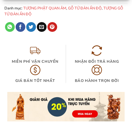
Danh mục:
TƯỢNG PHẬT QUAN ÂM
,
GỖ TỬ ĐÀN ẤN ĐỘ
,
TƯỢNG GỖ
TỬ ĐÀN ẤN ĐỘ
MIỄN PHÍ VẬN CHUYỂN
NHẬN ĐỔI TRẢ HÀNG
GIÁ BÁN TỐT NHẤT
BẢO HÀNH TRỌN ĐỜI