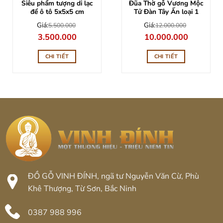
Siêu phẩm tượng di lạc
Đũa Thờ gỗ Vương Mộc
để ô tô 5x5x5 cm
Tử Đàn Tây Ấn loại 1
Giá:
Giá:
5.500.000
12.000.000
Giá
Giá
Giá
Giá
3.500.000
10.000.000
gốc
hiện
gốc
hiện
là:
tại
là:
tại
5.500.000.
là:
12.000.000.
là:
CHI TIẾT
CHI TIẾT
3.500.000.
10.000.000
ĐỒ GỖ VINH ĐÍNH, ngã tư Nguyễn Văn Cừ, Phù
Khê Thượng, Từ Sơn, Bắc Ninh
0387 988 996