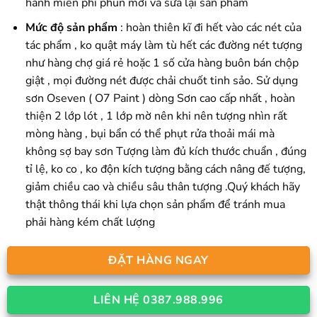
hành miễn phí phun mới và sửa lại sản phẩm
Mức độ sản phẩm
: hoàn thiên kĩ đi hết vào các nét của
tác phẩm , ko quật máy làm tù hết các đường nét tượng
như hàng chợ giá rẻ hoặc 1 số cửa hàng buôn bán chộp
giật , mọi đường nét được chải chuốt tinh sảo. Sử dụng
sơn Oseven ( O7 Paint ) dòng Sơn cao cấp nhất , hoàn
thiện 2 lớp lót , 1 lớp mờ nên khi nên tượng nhìn rất
mòng hàng , bụi bẩn có thể phụt rửa thoải mái mà
không sợ bay sơn Tượng làm đủ kích thước chuẩn , đúng
tỉ lệ, ko co , ko độn kích tượng bằng cách nâng đế tượng,
giảm chiều cao và chiều sâu thân tượng .Quý khách hãy
thật thông thái khi lựa chọn sản phẩm để tránh mua
phải hàng kém chất lượng
ĐẶT HÀNG NGAY
LIÊN HỆ 0387.988.996