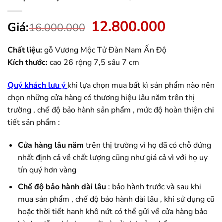
12.800.000
Giá
Giá
Giá:
16.000.000
gốc
hiện
là:
tại
Chất liệu:
gỗ Vương Mộc Tử Đàn Nam Ấn Độ
16.000.000.
là:
Kích thước:
cao 26 rộng 7,5 sâu 7 cm
12.800.00
Quý khách lưu ý
khi lựa chọn mua bất kì sản phẩm nào nên
chọn những cửa hàng có thương hiệu lâu năm trên thị
trường , chế độ bảo hành sản phẩm , mức độ hoàn thiện chi
tiết sản phẩm :
Cửa hàng lâu năm
trên thị trường vì họ đã có chỗ đứng
nhất định cả về chất lượng cũng như giá cả vì với họ uy
tín quý hơn vàng
Chế độ bảo hành dài lâu
: bảo hành trước và sau khi
mua sản phẩm , chế độ bảo hành dài lâu , khi sử dụng cũ
hoặc thời tiết hanh khô nứt có thể gửi về cửa hàng bảo