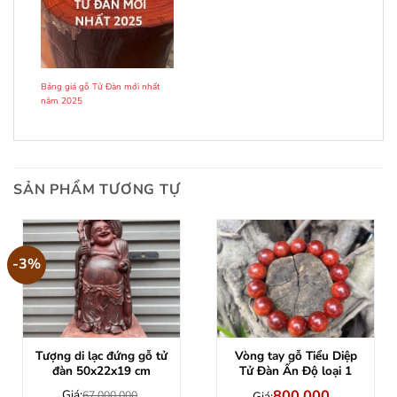
Bảng giá gỗ Tử Đàn mới nhất
năm 2025
SẢN PHẨM TƯƠNG TỰ
-3%
Tượng di lạc đứng gỗ tử
Vòng tay gỗ Tiểu Diệp
đàn 50x22x19 cm
Tử Đàn Ấn Độ loại 1
Giá:
800.000
67.000.000
Giá:
–