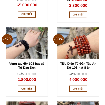
Giá
Giá
65.000.000
Khoảng
3.300.000
gốc
hiện
giá:
là:
tại
từ
67.000.000.
là:
800.000
CHI TIẾT
CHI TIẾT
65.000.000.
đến
3.300.000
-22%
-33%
Vòng tay 6ly 108 hạt gỗ
Tiểu Diệp Tử Đàn Tây Ấn
Tử Đàn Đen
Độ 108 hạt 8 ly
Giá:
Giá:
2.300.000
6.000.000
Giá
Giá
Giá
Giá
1.800.000
4.000.000
gốc
hiện
gốc
hiện
là:
tại
là:
tại
2.300.000.
là:
6.000.000.
là:
CHI TIẾT
CHI TIẾT
1.800.000.
4.000.000.