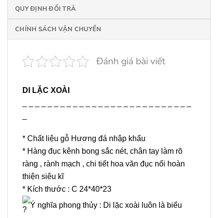
QUY ĐỊNH ĐỔI TRẢ
CHÍNH SÁCH VẬN CHUYỂN
Đánh giá bài viết
DI LẶC XOÀI
_ _ _ _ _ _ _ _ _ _ _ _ _ _ _ _ _ _ _ _ _ _ _ _ _ _ _
_
* Chất liệu gỗ Hương đá nhập khẩu
* Hàng đục kênh bong sắc nét, chân tay làm rõ
ràng , rành mạch , chi tiết hoa văn đục nổi hoàn
thiện siêu kĩ
* Kích thước : C 24*40*23
Ý nghĩa phong thủy : Di lặc xoài luôn là biểu