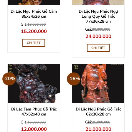
Di Lặc Ngũ Phúc Gỗ Cẩm
Di Lặc Ngũ Phúc Ngự
85x34x26 cm
Long Quy Gỗ Trắc
77x36x28 cm
Giá:
18.000.000
Giá:
30.000.000
Giá
Giá
15.200.000
gốc
hiện
Giá
Giá
24.000.000
là:
tại
gốc
hiện
18.000.000.
là:
là:
tại
CHI TIẾT
15.200.000.
30.000.000.
là:
CHI TIẾT
24.000.000
-20%
-16%
Di Lặc Tam Phúc Gỗ Trắc
Di Lặc Ngũ Phúc Gỗ Trắc
47x52x48 cm
62x30x28 cm
Giá:
Giá:
16.000.000
25.000.000
Giá
Giá
Giá
Giá
12.800.000
21.000.000