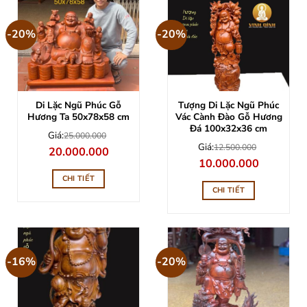
-20%
-20%
Di Lặc Ngũ Phúc Gỗ
Tượng Di Lặc Ngũ Phúc
Hương Ta 50x78x58 cm
Vác Cành Đào Gỗ Hương
Đá 100x32x36 cm
Giá:
25.000.000
Giá:
12.500.000
Giá
Giá
20.000.000
gốc
hiện
Giá
Giá
10.000.000
là:
tại
gốc
hiện
25.000.000.
là:
là:
tại
CHI TIẾT
20.000.000.
12.500.000.
là:
CHI TIẾT
10.000.000
-16%
-20%