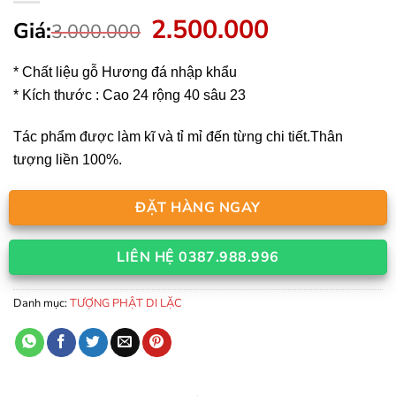
2.500.000
Giá
Giá
Giá:
3.000.000
gốc
hiện
là:
tại
* Chất liệu gỗ Hương đá nhập khẩu
3.000.000.
là:
* Kích thước : Cao 24 rộng 40 sâu 23
2.500.000.
Tác phẩm được làm kĩ và tỉ mỉ đến từng chi tiết.Thân
tượng liền 100%.
ĐẶT HÀNG NGAY
LIÊN HỆ 0387.988.996
Danh mục:
TƯỢNG PHẬT DI LẶC