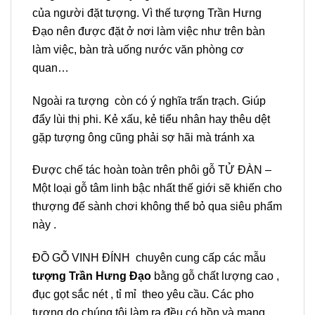
của người đặt tượng. Vì thế tượng Trần Hưng
Đạo nên được đặt ở nơi làm việc như trên bàn
làm việc, bàn trà uống nước văn phòng cơ
quan…
Ngoài ra tượng còn có ý nghĩa trấn trạch. Giúp
đẩy lùi thị phi. Kẻ xấu, kẻ tiểu nhân hay thêu dệt
gặp tượng ông cũng phải sợ hãi mà tránh xa
Được chế tác hoàn toàn trên phôi gỗ TỬ ĐÀN –
Một loại gỗ tâm linh bậc nhất thế giới sẽ khiến cho
thượng đế sành chơi không thể bỏ qua siêu phẩm
này .
ĐỒ GỖ VINH ĐÍNH chuyên cung cấp các mẫu
tượng Trần Hưng Đạo
bằng gỗ chất lượng cao ,
đục gọt sắc nét , tỉ mỉ theo yêu cầu. Các pho
tượng do chúng tôi làm ra đều có hồn và mang