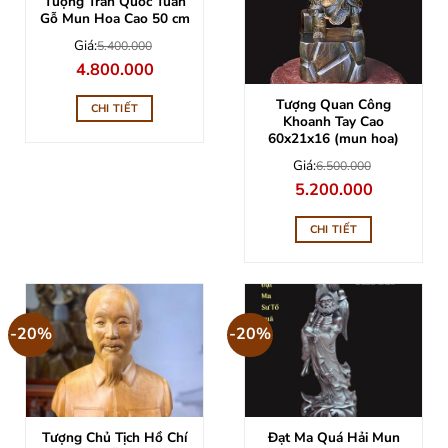
Tượng Trần Quốc Tuấn
Gỗ Mun Hoa Cao 50 cm
Giá:
5.400.000
Giá
Giá
4.800.000
gốc
hiện
là:
tại
Tượng Quan Công
5.400.000.
là:
CHI TIẾT
4.800.000.
Khoanh Tay Cao
60x21x16 (mun hoa)
Giá:
6.500.000
Giá
Giá
5.200.000
gốc
hiện
là:
tại
6.500.000.
là:
CHI TIẾT
5.200.000.
-20%
-20%
Tượng Chủ Tịch Hồ Chí
Đạt Ma Quá Hải Mun