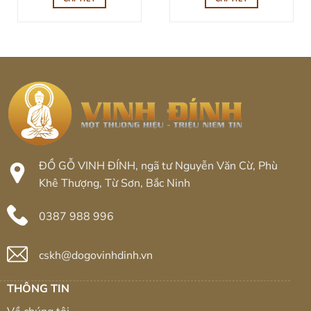
3.200.000.
20.000.000
ĐỒ GỖ VINH ĐÍNH, ngã tư Nguyễn Văn Cừ, Phù
Khê Thượng, Từ Sơn, Bắc Ninh
0387 988 996
cskh@dogovinhdinh.vn
THÔNG TIN