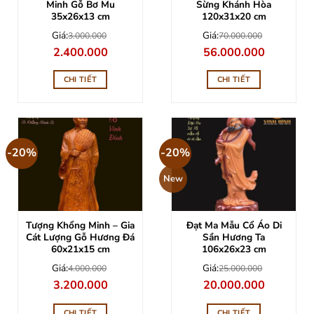
Minh Gỗ Bơ Mu
Sừng Khánh Hòa
35x26x13 cm
120x31x20 cm
Giá:
Giá:
3.000.000
70.000.000
Giá
Giá
Giá
Giá
2.400.000
56.000.000
gốc
hiện
gốc
hiện
là:
tại
là:
tại
3.000.000.
là:
70.000.000.
là:
CHI TIẾT
CHI TIẾT
2.400.000.
56.000.000
-20%
-20%
New
Tượng Khổng Minh – Gia
Đạt Ma Mẫu Cổ Áo Di
Cát Lượng Gỗ Hương Đá
Sần Hương Ta
60x21x15 cm
106x26x23 cm
Giá:
Giá:
4.000.000
25.000.000
Giá
Giá
Giá
Giá
3.200.000
20.000.000
gốc
hiện
gốc
hiện
là:
tại
là:
tại
4.000.000.
là:
25.000.000.
là:
CHI TIẾT
CHI TIẾT