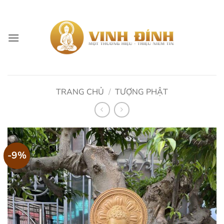
Skip
to
content
TRANG CHỦ
/
TƯỢNG PHẬT
-9%