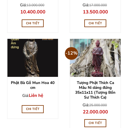
Giá:
Giá:
13.000.000
17.000.000
Giá
Giá
Giá
Giá
10.400.000
13.500.000
gốc
hiện
gốc
hiện
là:
tại
là:
tại
13.000.000.
là:
17.000.000.
là:
CHI TIẾT
CHI TIẾT
10.400.000.
13.500.000
-12%
Phật Bà Gỗ Mun Hoa 40
Tượng Phật Thích Ca
cm
Mâu Ni dáng đứng
35x11x11 (Tượng Bổn
Liên hệ
Giá:
Sư Thích Ca)
Giá:
25.000.000
CHI TIẾT
Giá
Giá
22.000.000
gốc
hiện
là:
tại
25.000.000.
là:
CHI TIẾT
22.000.000