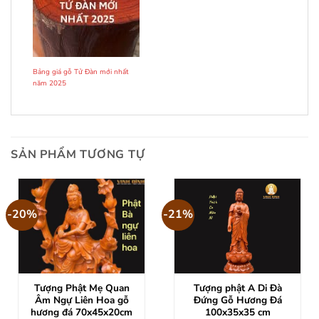
Bảng giá gỗ Tử Đàn mới nhất
năm 2025
SẢN PHẨM TƯƠNG TỰ
-20%
-21%
Tượng Phật Mẹ Quan
Tượng phật A Di Đà
Âm Ngự Liên Hoa gỗ
Đứng Gỗ Hương Đá
hương đá 70x45x20cm
100x35x35 cm