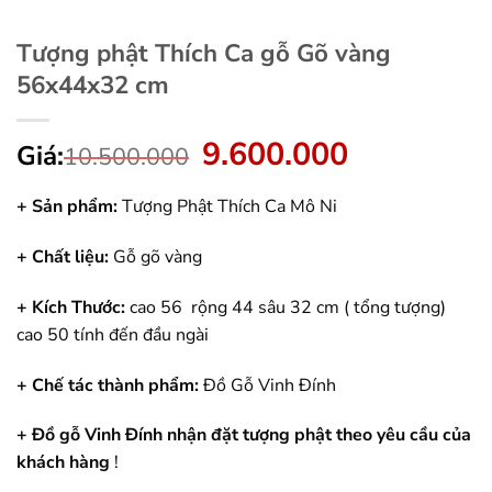
Tượng phật Thích Ca gỗ Gõ vàng
56x44x32 cm
9.600.000
Giá
Giá
Giá:
10.500.000
gốc
hiện
là:
tại
+ Sản phẩm:
Tượng Phật Thích Ca Mô Ni
10.500.000.
là:
9.600.000.
+ Chất liệu:
Gỗ gõ vàng
+ Kích Thước:
cao 56 rộng 44 sâu 32 cm ( tổng tượng)
cao 50 tính đến đầu ngài
+ Chế tác thành phẩm:
Đồ Gỗ Vinh Đính
+ Đồ gỗ Vinh Đính nhận đặt tượng phật theo yêu cầu của
khách hàng
!