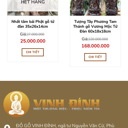
HẾT HÀNG
Tượng Tây Phương Tam
Nhất tâm bái Phật gỗ tử
Thánh gỗ Vương Mộc Tử
đàn 35x26x14cm
Đàn 60x18x18cm
Giá:
27.000.000
Giá:
220.000.000
Giá
Giá
25.000.000
gốc
hiện
Giá
Giá
168.000.000
là:
tại
gốc
hiện
27.000.000.
là:
là:
tại
CHI TIẾT
25.000.000.
220.000.000.
là:
CHI TIẾT
168.000.0
ĐỒ GỖ VINH ĐÍNH, ngã tư Nguyễn Văn Cừ, Phù