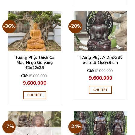
-36%
-20%
Tượng Phật Thích Ca
Tượng Phật A Di Đà để
Mâu Ni gỗ Gõ vàng
xe ô tô 16x9x9 cm
61x42x38
Giá:
12.000.000
Giá:
15.000.000
Giá
Giá
9.600.000
gốc
hiện
Giá
Giá
9.600.000
là:
tại
gốc
hiện
12.000.000.
là:
là:
tại
CHI TIẾT
9.600.000.
15.000.000.
là:
CHI TIẾT
9.600.000.
-7%
-24%