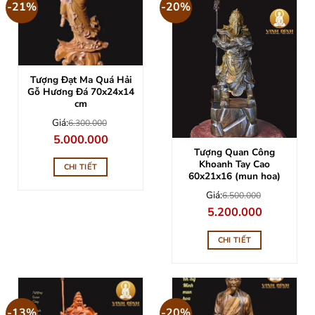
-21%
-20%
Tượng Đạt Ma Quá Hải
Gỗ Hương Đá 70x24x14
cm
Giá:
6.300.000
Giá
Giá
5.000.000
gốc
hiện
Tượng Quan Công
là:
tại
Khoanh Tay Cao
6.300.000.
là:
CHI TIẾT
5.000.000.
60x21x16 (mun hoa)
Giá:
6.500.000
Giá
Giá
5.200.000
gốc
hiện
là:
tại
6.500.000.
là:
CHI TIẾT
5.200.000.
-13%
-20%