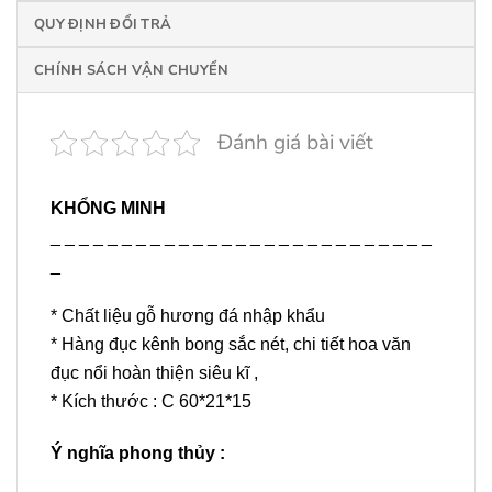
QUY ĐỊNH ĐỔI TRẢ
CHÍNH SÁCH VẬN CHUYỂN
Đánh giá bài viết
KHỔNG MINH
_ _ _ _ _ _ _ _ _ _ _ _ _ _ _ _ _ _ _ _ _ _ _ _ _ _ _
_
* Chất liệu gỗ hương đá nhập khẩu
* Hàng đục kênh bong sắc nét, chi tiết hoa văn
đục nổi hoàn thiện siêu kĩ ,
* Kích thước : C 60*21*15
Ý nghĩa phong thủy :