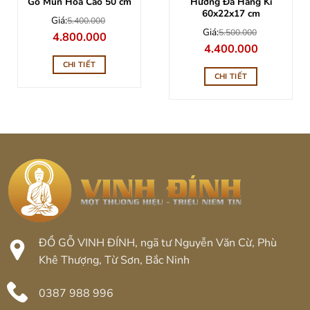
Hương Đá Hàng Kĩ
Gỗ Mun Hoa Cao 50 cm
60x22x17 cm
Giá:
5.400.000
Giá:
5.500.000
Giá
Giá
4.800.000
gốc
hiện
Giá
Giá
4.400.000
là:
tại
gốc
hiện
5.400.000.
là:
là:
tại
CHI TIẾT
4.800.000.
5.500.000.
là:
CHI TIẾT
4.400.000.
ĐỒ GỖ VINH ĐÍNH, ngã tư Nguyễn Văn Cừ, Phù
Khê Thượng, Từ Sơn, Bắc Ninh
0387 988 996