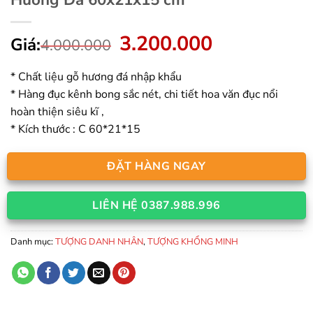
3.200.000
Giá
Giá
Giá:
4.000.000
gốc
hiện
là:
tại
* Chất liệu gỗ hương đá nhập khẩu
4.000.000.
là:
* Hàng đục kênh bong sắc nét, chi tiết hoa văn đục nổi
3.200.000.
hoàn thiện siêu kĩ ,
* Kích thước : C 60*21*15
ĐẶT HÀNG NGAY
LIÊN HỆ 0387.988.996
Danh mục:
TƯỢNG DANH NHÂN
,
TƯỢNG KHỔNG MINH