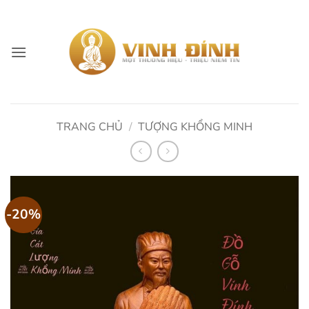
Skip
to
content
TRANG CHỦ
/
TƯỢNG KHỔNG MINH
-20%