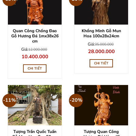
Quan Công Chống Đao
Khổng Minh Gỗ Mun
Gỗ Hương Đá 1mx38x26
Hoa 100x28x24cm
cm
Giá:
35.000.000
Giá:
12.000.000
Giá
Giá
28.000.000
gốc
hiện
Giá
Giá
10.400.000
là:
tại
gốc
hiện
35.000.000.
là:
là:
tại
CHI TIẾT
28.000.000
12.000.000.
là:
CHI TIẾT
10.400.000.
-11%
-20%
Tượng Quan Công
Tượng Trần Quốc Tuấn