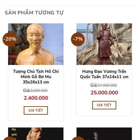
SẢN PHẨM TƯƠNG TỰ
-20%
-7%
Tượng Chủ Tịch Hồ Chí
Hưng Đạo Vương Trần
Minh Gỗ Bơ Mu
Quốc Tuấn 37x14x11 cm
35x26x13 cm
Giá:
27.000.000
Giá:
3.000.000
Giá
Giá
25.000.000
gốc
hiện
Giá
Giá
2.400.000
là:
tại
gốc
hiện
27.000.000.
là:
là:
tại
CHI TIẾT
25.000.000
3.000.000.
là:
CHI TIẾT
2.400.000.