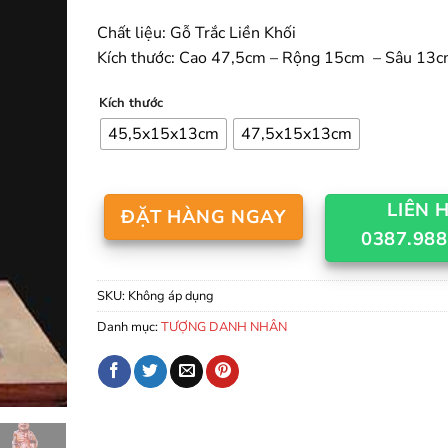
g
t
Chất liệu: Gỗ Trắc Liền Khối
5
Kích thước: Cao 47,5cm – Rộng 15cm – Sâu 13
đ
5
Kích thước
45,5x15x13cm
47,5x15x13cm
LIÊN 
ĐẶT HÀNG NGAY
0387.988
SKU:
Không áp dụng
Danh mục:
TƯỢNG DANH NHÂN