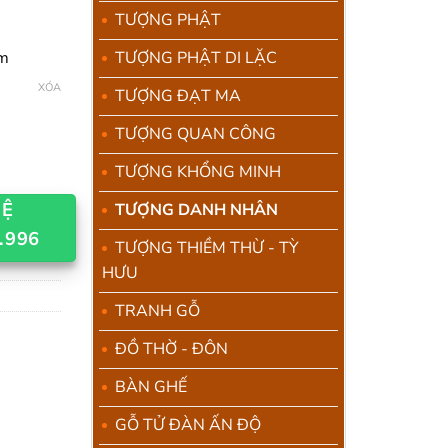
iá:
TƯỢNG PHẬT
ừ
.000.000
cm
TƯỢNG PHẬT DI LẶC
ến
XÓA
TƯỢNG ĐẠT MA
.500.000
TƯỢNG QUAN CÔNG
TƯỢNG KHỔNG MINH
HỆ
TƯỢNG DANH NHÂN
.996
TƯỢNG THIỀM THỪ - TỲ
HƯU
TRANH GỖ
ĐỒ THỜ - ĐÔN
BÀN GHẾ
GỖ TỬ ĐÀN ẤN ĐỘ