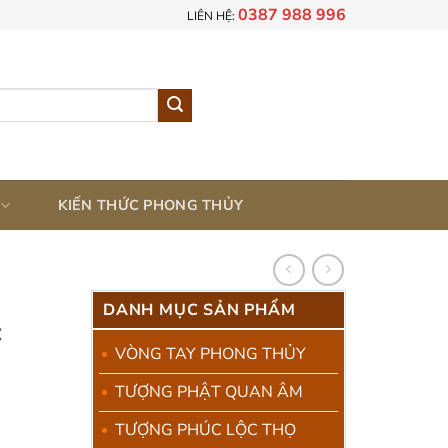
0387 988 996
LIÊN HỆ:
KIẾN THỨC PHONG THỦY
DANH MỤC SẢN PHẨM
c
VÒNG TAY PHONG THỦY
TƯỢNG PHẬT QUAN ÂM
hoảng
TƯỢNG PHÚC LỘC THỌ