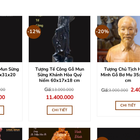
-12%
-20%
Mun Sừng
Tượng Tế Công Gỗ Mun
Tượng Chủ Tịch 
0x31x20
Sừng Khánh Hòa Quý
Minh Gỗ Bơ Mu 3
hiếm 60x17x18 cm
cm
Giá
Giá:
2.4
000
13.000.000
Giá:
3.000.000
gốc
Giá
Giá
Giá
00
11.400.000
là:
hiện
gốc
hiện
3.00
tại
là:
tại
CHI TIẾT
0.
là:
13.000.000.
là:
CHI TIẾT
56.000.000.
11.400.000.