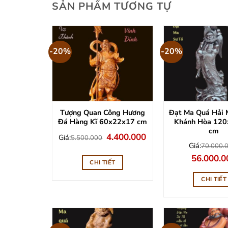
SẢN PHẨM TƯƠNG TỰ
-20%
-20%
Tượng Quan Công Hương
Đạt Ma Quá Hải 
Đá Hàng Kĩ 60x22x17 cm
Khánh Hòa 12
cm
Giá
Giá
4.400.000
Giá:
5.500.000
gốc
hiện
Giá:
70.000.
là:
tại
5.500.000.
là:
Giá
56.000.0
CHI TIẾT
4.400.000.
gốc
là:
70.000.00
CHI TIẾT