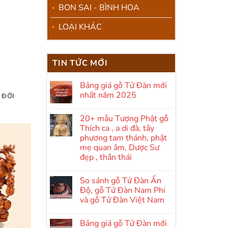
BON SAI - BÌNH HOA
LOẠI KHÁC
TIN TỨC MỚI
Bảng giá gỗ Tử Đàn mới
nhất năm 2025
 ĐỜI
Không
có
20+ mẫu Tượng Phật gỗ
bình
luận
Thích ca , a di đà, tây
ở
phương tam thánh, phật
Bảng
giá
mẹ quan âm, Dược Sư
gỗ
đẹp , thần thái
Tử
Đàn
Không
mới
có
nhất
So sánh gỗ Tử Đàn Ấn
bình
năm
luận
Độ, gỗ Tử Đàn Nam Phi
2025
ở
và gỗ Tử Đàn Việt Nam
20+
mẫu
Không
Tượng
có
Phật
Bảng giá gỗ Tử Đàn mới
bình
gỗ