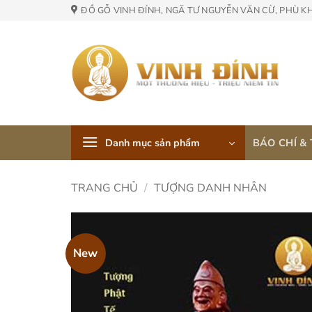
Skip
ĐỒ GỖ VINH ĐÍNH, NGÃ TƯ NGUYỄN VĂN CỪ, PHÙ K
to
content
Danh mục sản phẩm
BÁO CHÍ &
TRANG CHỦ
/
TƯỢNG DANH NHÂN
New