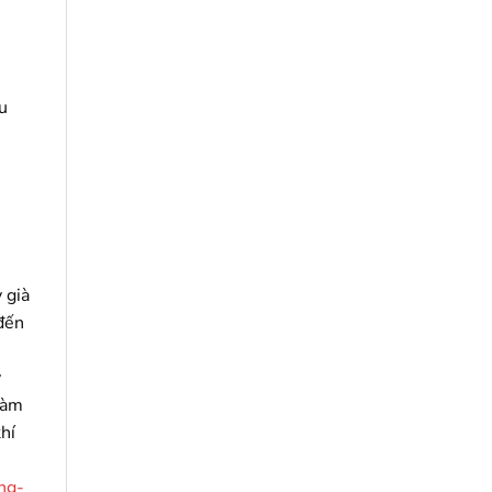
u
 già
 đến
y
làm
hí
ng-