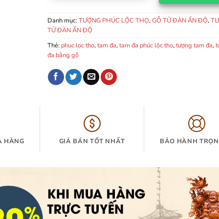
Danh mục:
TƯỢNG PHÚC LỘC THỌ
,
GỖ TỬ ĐÀN ẤN ĐỘ
,
TƯ
TỬ ĐÀN ẤN ĐỘ
Thẻ:
phuc loc tho
,
tam đa
,
tam đa phúc lộc tho
,
tượng tam đa
,
t
đa bằng gỗ
Ả HÀNG
GIÁ BÁN TỐT NHẤT
BẢO HÀNH TRỌN