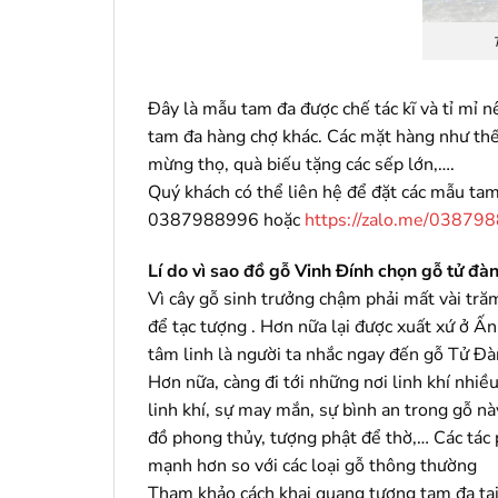
Đây là mẫu tam đa được chế tác kĩ và tỉ mỉ 
tam đa hàng chợ khác. Các mặt hàng như thế
mừng thọ, quà biếu tặng các sếp lớn,….
Quý khách có thể liên hệ để đặt các mẫu tam 
0387988996 hoặc
https://zalo.me/03879
Lí do vì sao đồ gỗ Vinh Đính chọn gỗ tử đ
Vì cây gỗ sinh trưởng chậm phải mất vài tr
để tạc tượng . Hơn nữa lại được xuất xứ ở Ấ
tâm linh là người ta nhắc ngay đến gỗ Tử Đ
Hơn nữa, càng đi tới những nơi linh khí nhiề
linh khí, sự may mắn, sự bình an trong gỗ n
đồ phong thủy, tượng phật để thờ,… Các tác p
mạnh hơn so với các loại gỗ thông thường
Tham khảo cách khai quang tượng tam đa tạ