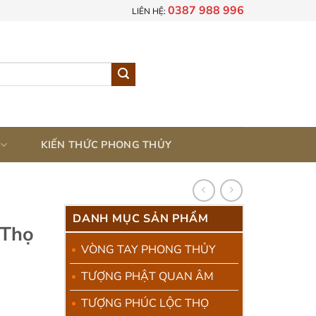
0387 988 996
LIÊN HỆ:
KIẾN THỨC PHONG THỦY
DANH MỤC SẢN PHẨM
 Thọ
VÒNG TAY PHONG THỦY
TƯỢNG PHẬT QUAN ÂM
á
TƯỢNG PHÚC LỘC THỌ