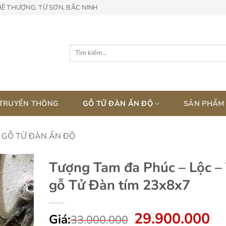
HÊ THƯỢNG, TỪ SƠN, BẮC NINH
Tìm
kiếm:
 TRUYỀN THÔNG
GỖ TỬ ĐÀN ẤN ĐỘ
SẢN PHẨM
 GỖ TỬ ĐÀN ẤN ĐỘ
Tượng Tam đa Phúc – Lộc –
gỗ Tử Đàn tím 23x8x7
29.900.000
Giá
Gi
Giá:
33.000.000