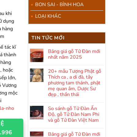
BON SAI - BÌNH HOA
au khi
LOẠI KHÁC
sử dụng
ửa hàng
ẩm
TIN TỨC MỚI
ế tác kĩ
Bảng giá gỗ Tử Đàn mới
iá thành
nhất năm 2025
 hàng
Không
có
, hoặc
20+ mẫu Tượng Phật gỗ
bình
luận
Thích ca , a di đà, tây
sếp lớn,
ở
phương tam thánh, phật
Bảng
gỗ Vương
giá
mẹ quan âm, Dược Sư
gỗ
ương mộc
đẹp , thần thái
Tử
Đàn
i
Không
mới
có
-la-nho
nhất
So sánh gỗ Tử Đàn Ấn
bình
năm
luận
Độ, gỗ Tử Đàn Nam Phi
2025
ở
và gỗ Tử Đàn Việt Nam
20+
HỆ
mẫu
Không
Tượng
.996
có
Phật
Bảng giá gỗ Tử Đàn mới
bình
gỗ