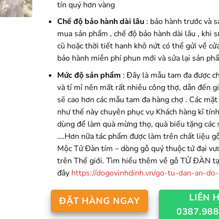
tín quý hơn vàng
Chế độ bảo hành dài lâu
: bảo hành trước và s
mua sản phẩm , chế độ bảo hành dài lâu , khi 
cũ hoặc thời tiết hanh khô nứt có thể gửi về c
bảo hành miễn phí phun mới và sửa lại sản ph
Mức độ sản phẩm
: Đây là mẫu tam đa được ch
và tỉ mỉ nên mất rất nhiều công thợ, dẫn đến g
sẽ cao hơn các mẫu tam đa hàng chợ . Các mặt
như thế này chuyên phục vụ Khách hàng kĩ tính
dùng để làm quà mừng thọ, quà biếu tặng các 
….Hơn nữa tác phẩm được làm trên chất liệu 
Mộc Tử Đàn tím – dòng gỗ quý thuộc tứ đại v
trên Thế giới. Tìm hiểu thêm về gỗ TỬ ĐÀN tạ
đây
https://dogovinhdinh.vn/go-tu-dan-an-do
LIÊN 
ĐẶT HÀNG NGAY
0387.988