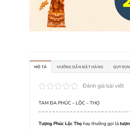
MÔ TẢ
HƯỚNG DẪN ĐẶT HÀNG
QUY ĐỊN
Đánh giá bài viết
TAM ĐA PHÚC – LỘC – THỌ
_ _ _ _ _ _ _ _ _ _ _ _ _ _ _ _ _ _ _ _ _ _ _ _ _ _ 
Tượng Phúc Lộc Thọ
hay thường gọi là
tượn