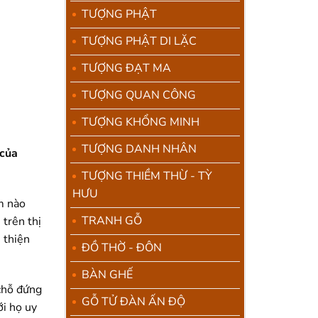
ện
TƯỢNG PHẬT
TƯỢNG PHẬT DI LẶC
.900.000.
TƯỢNG ĐẠT MA
TƯỢNG QUAN CÔNG
TƯỢNG KHỔNG MINH
TƯỢNG DANH NHÂN
 của
TƯỢNG THIỀM THỪ - TỲ
HƯU
m nào
TRANH GỖ
trên thị
 thiện
ĐỒ THỜ - ĐÔN
BÀN GHẾ
 chỗ đứng
GỖ TỬ ĐÀN ẤN ĐỘ
ới họ uy