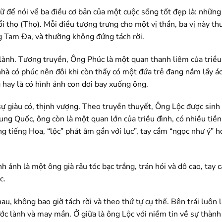
 để nói về ba điều cơ bản của một cuộc sống tốt đẹp là: những
uổi thọ (Thọ). Mỗi điều tượng trưng cho một vị thần, ba vị này t
g Tam Đa, và thường không đứng tách rời.
lành. Tương truyền, Ông Phúc là một quan thanh liêm của triều
hà có phúc nên đôi khi còn thấy có một đứa trẻ đang nắm lấy á
hay là có hình ảnh con dơi bay xuống ông.
ự giàu có, thịnh vượng. Theo truyền thuyết, Ông Lộc được sinh
ung Quốc, ông còn là một quan lớn của triều đình, có nhiều tiền
g tiếng Hoa, “lộc” phát âm gần với lục”, tay cầm “ngọc như ý” h
h ảnh là một ông già râu tóc bạc trắng, trán hói và dô cao, tay 
c.
u, không bao giờ tách rời và theo thứ tự cụ thể. Bên trái luôn 
ớc lành và may mắn. Ở giữa là ông Lộc với niềm tin về sự thành