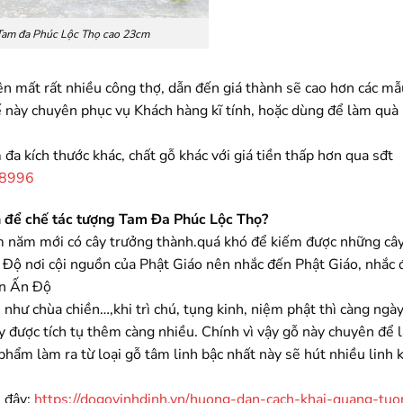
Tam đa Phúc Lộc Thọ cao 23cm
nên mất rất nhiều công thợ, dẫn đến giá thành sẽ cao hơn các mẫ
 này chuyên phục vụ Khách hàng kĩ tính, hoặc dùng để làm quà
đa kích thước khác, chất gỗ khác với giá tiền thấp hơn qua sđt
88996
àn để chế tác tượng Tam Đa Phúc Lộc Thọ?
ăm năm mới có cây trưởng thành.quá khó để kiếm được những cây
n Độ nơi cội nguồn của Phật Giáo nên nhắc đến Phật Giáo, nhắc
àn Ấn Độ
u như chùa chiền…,khi trì chú, tụng kinh, niệm phật thì càng ngà
ày được tích tụ thêm càng nhiều. Chính vì vậy gỗ này chuyên để 
hẩm làm ra từ loại gỗ tâm linh bậc nhất này sẽ hút nhiều linh k
i đây:
https://dogovinhdinh.vn/huong-dan-cach-khai-quang-tuo