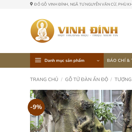
Skip
ĐỒ GỖ VINH ĐÍNH, NGÃ TƯ NGUYỄN VĂN CỪ, PHÙ K
to
content
Danh mục sản phẩm
BÁO CHÍ &
TRANG CHỦ
/
GỖ TỬ ĐÀN ẤN ĐỘ
/
TƯỢNG
-9%